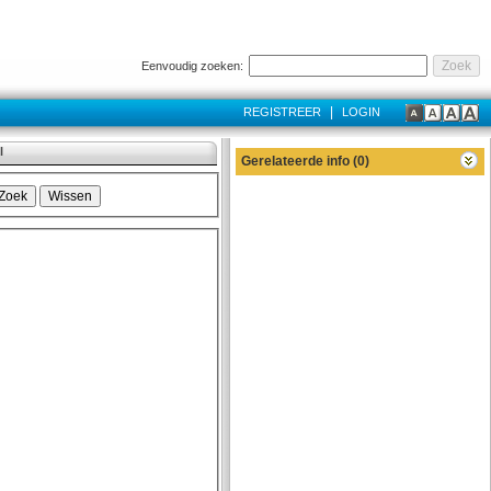
Eenvoudig zoeken:
|
REGISTREER
LOGIN
l
Gerelateerde info (0)