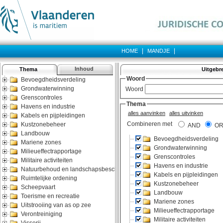
|
|
HOME
MANDJE
Inhoud
Thema
Uitgebr
Bevoegdheidsverdeling
Grondwaterwinning
Grenscontroles
Havens en industrie
Kabels en pijpleidingen
Kustzonebeheer
Landbouw
Mariene zones
Milieueffectrapportage
Militaire activiteiten
Natuurbehoud en landschapsbescherming
Ruimtelijke ordening
Scheepvaart
Toerisme en recreatie
Uitstrooiing van as op zee
Verontreiniging