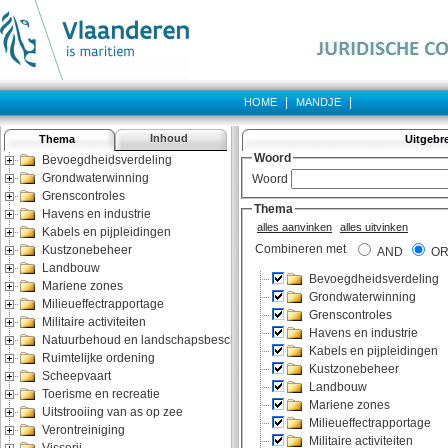
|
|
HOME
MANDJE
Inhoud
Thema
Uitgebr
Bevoegdheidsverdeling
Grondwaterwinning
Grenscontroles
Havens en industrie
Kabels en pijpleidingen
Kustzonebeheer
Landbouw
Mariene zones
Milieueffectrapportage
Militaire activiteiten
Natuurbehoud en landschapsbescherming
Ruimtelijke ordening
Scheepvaart
Toerisme en recreatie
Uitstrooiing van as op zee
Verontreiniging