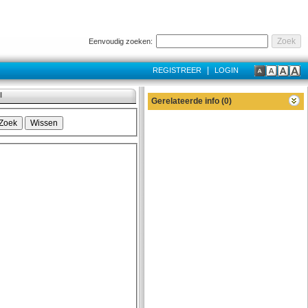
Eenvoudig zoeken:
|
REGISTREER
LOGIN
l
Gerelateerde info (0)